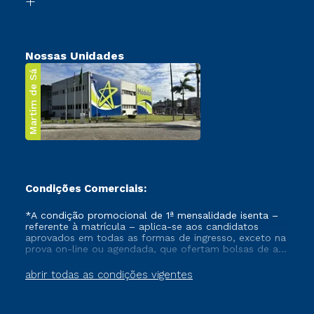
Nossas Unidades
Martim de Sá
Condições Comerciais:
*A condição promocional de 1ª mensalidade isenta –
referente à matrícula – aplica-se aos candidatos
aprovados em todas as formas de ingresso, exceto na
prova on-line ou agendada, que ofertam bolsas de até
50% de desconto, ambos ingressantes no semestre
vigente, que ainda não tenham efetivado e/ou não
abrir todas as condições vigentes
tenham cancelado ou trancado sua matrícula em uma
das Instituições da Cruzeiro do Sul Educacional, no
período de um ano. Tais condições não se aplicam