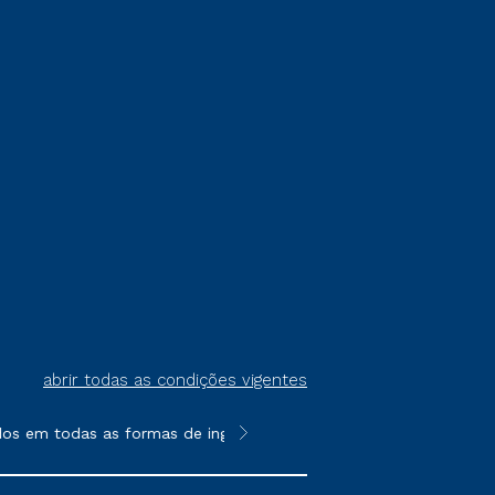
abrir todas as condições vigentes
em todas as formas de ingresso, exceto na prova on-line ou agen
**Semipresencial é um formato do E