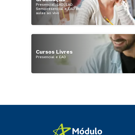
Presencial, EAD, EAD
Semipresencial e EAD com
aulas ao vivo
Cursos Livres
Presencial e EAD