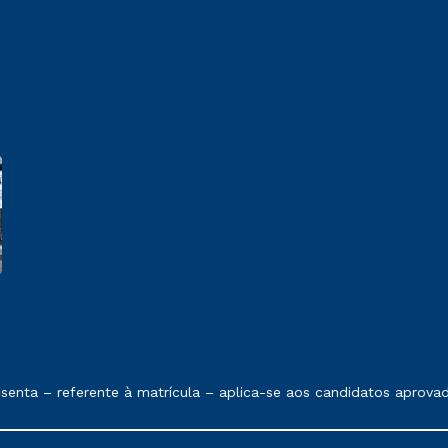
 exposto no contrato de prestação de serviços.
 – referente à matrícula – aplica-se aos candidatos aprovados 