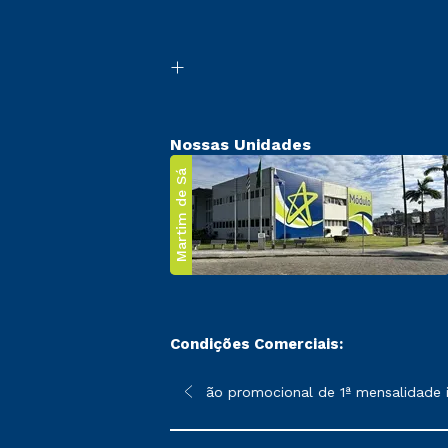
Nossas Unidades
Martim de Sá
Condições Comerciais:
 poderão sofrer alterações nos períodos de rematrícula conforme
*A condição promocional de 1ª mensalidade isenta