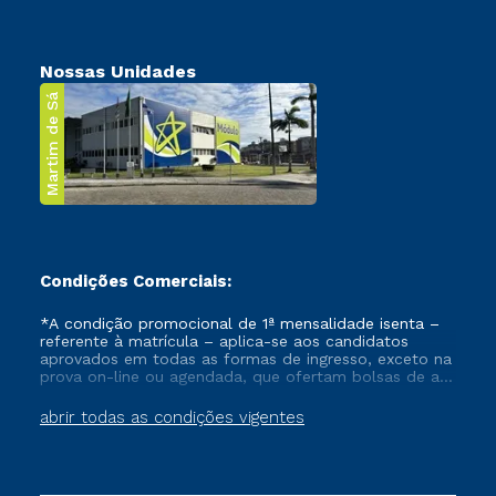
Nossas Unidades
Martim de Sá
Condições Comerciais:
*A condição promocional de 1ª mensalidade isenta –
referente à matrícula – aplica-se aos candidatos
aprovados em todas as formas de ingresso, exceto na
prova on-line ou agendada, que ofertam bolsas de até
50% de desconto, ambos ingressantes no semestre
vigente, que ainda não tenham efetivado e/ou não
abrir todas as condições vigentes
tenham cancelado ou trancado sua matrícula em uma
das Instituições da Cruzeiro do Sul Educacional, no
período de um ano. Tais condições não se aplicam
aos cursos de Medicina, e também para matriculados