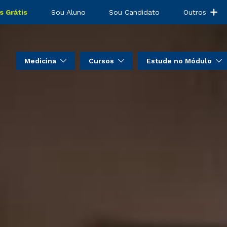
s Grátis
Sou Aluno
Sou Candidato
Outros
Medicina
Cursos
Estude no Módulo