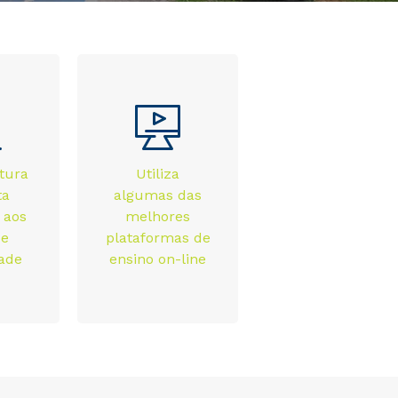
utura
Utiliza
ta
algumas das
 aos
melhores
 e
plataformas de
ade
ensino on-line