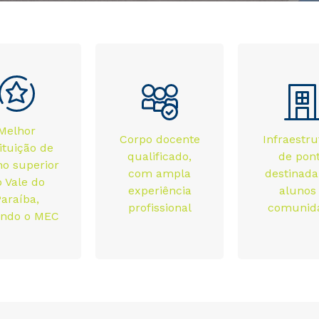
Melhor
Corpo docente
Infraestr
tituição de
qualificado,
de pon
no superior
com ampla
destinada
 Vale do
experiência
alunos
araíba,
profissional
comunid
undo o MEC