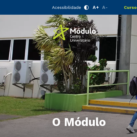
A+
A-
Acessibilidade
Curso
O Módulo