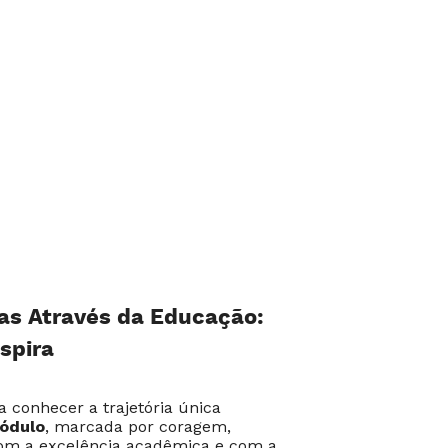
as Através da Educação:
spira
a conhecer a trajetória única
Módulo
, marcada por coragem,
om a excelência acadêmica e com a