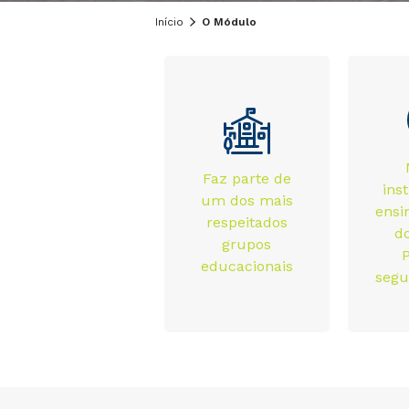
Início
O Módulo
Faz parte de
ins
um dos mais
ensi
respeitados
do
grupos
P
educacionais
seg