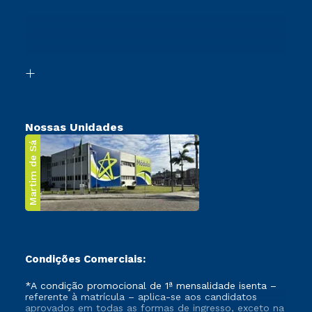
Sou Ex-Aluno
Ingresso via Enem
Canais de Atendimento
Retorne ao Curso
Acessibilidade
Segunda Graduação
Biblioteca
Transferência
Nossas Unidades
Martim de Sá
Condições Comerciais:
*A condição promocional de 1ª mensalidade isenta –
referente à matrícula – aplica-se aos candidatos
aprovados em todas as formas de ingresso, exceto na