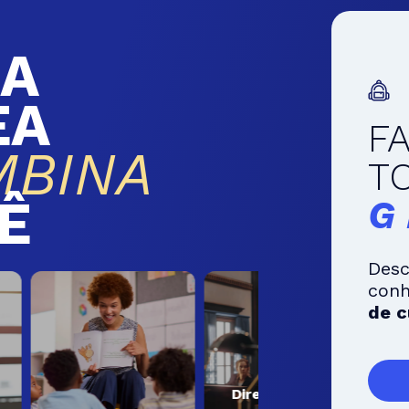
A
EA
F
MBINA
T
Ê
G
Desc
con
de c
Direito e