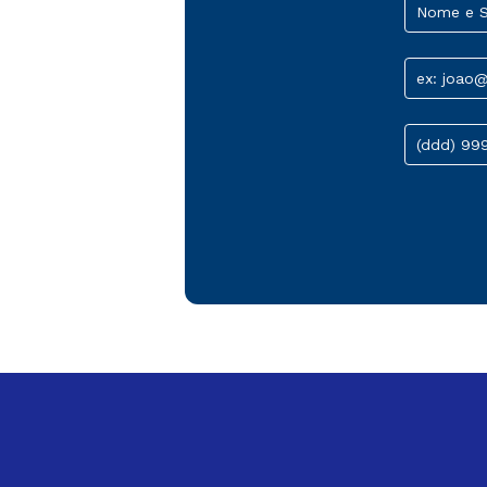
Nome e 
ex: joao
(ddd) 99