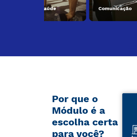
s
Saúde
Comunicação
Por que o
Módulo é a
escolha certa
para você?