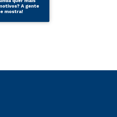
Ainda quer mais
motivos? A gente
te mostra!