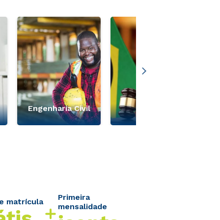
d
Engenharia Civil
Direito
Primeira
e matrícula
mensalidade
átis