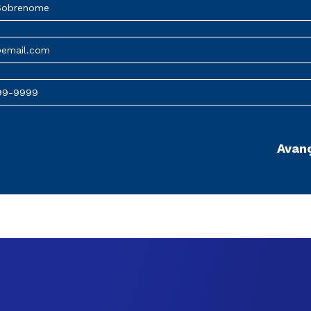
Sobrenome
@email.com
99-9999
Avan