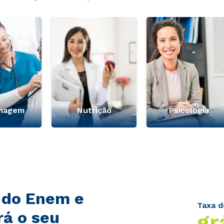
magem
Nutrição
Psicologia
 do Enem e
Taxa d
rá o seu
gr