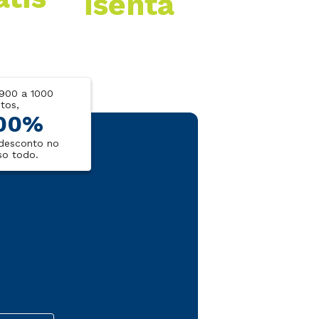
isenta
900 a 1000
tos,
00%
desconto no
so todo.