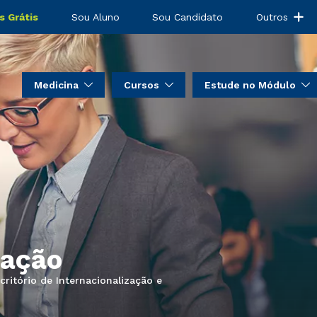
s Grátis
Sou Aluno
Sou Candidato
Outros
Medicina
Cursos
Estude no Módulo
zação
ritório de Internacionalização e