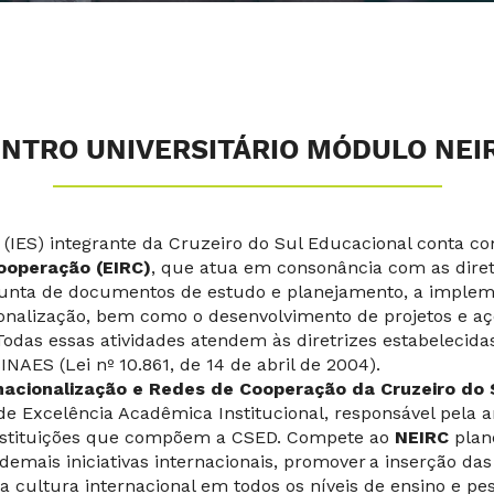
ENTRO UNIVERSITÁRIO MÓDULO NEI
r (IES) integrante da Cruzeiro do Sul Educacional conta c
ooperação (EIRC)
, que atua em consonância com as dire
junta de documentos de estudo e planejamento, a imple
onalização, bem como o desenvolvimento de projetos e açõ
Todas essas atividades atendem às diretrizes estabelecida
NAES (Lei nº 10.861, de 14 de abril de 2004).
rnacionalização e Redes de Cooperação da Cruzeiro do 
de Excelência Acadêmica Institucional, responsável pela a
Instituições que compõem a CSED. Compete ao
NEIRC
plan
emais iniciativas internacionais, promover a inserção das
 cultura internacional em todos os níveis de ensino e pe