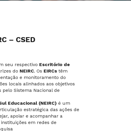
RC – CSED
om seu respectivo
Escritório de
trizes do
NEIRC
. Os
EIRCs
têm
mentação e monitoramento do
es locais alinhados aos objetivos
s pelo Sistema Nacional de
Sul Educacional (NEIRC)
é um
rticulação estratégica das ações de
ejar, apoiar e acompanhar a
 instituições em redes de
squisa