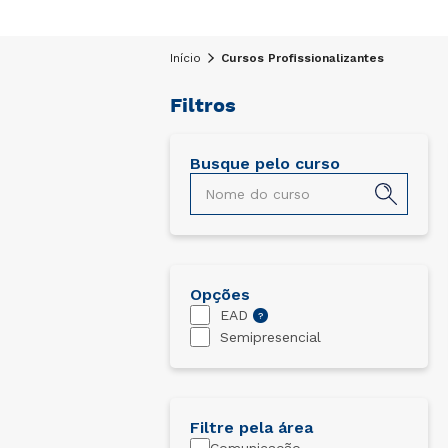
Início
Cursos Profissionalizantes
Filtros
Busque pelo curso
Aperfeiçoamento em Beleza 
Bem Estar
Profissionalizante
EAD
6 meses
Opções
EAD
?
Conheça o curso
Semipresencial
Filtre pela área