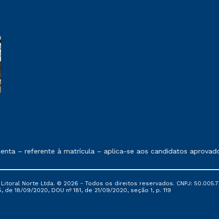
 exposto no contrato de prestação de serviços.
– referente à matrícula – aplica-se aos candidatos aprovados e
itoral Norte Ltda. © 2026 - Todos os direitos reservados. CNPJ: 50.005.7
, de 18/09/2020, DOU nº 181, de 21/09/2020, seção 1, p. 119