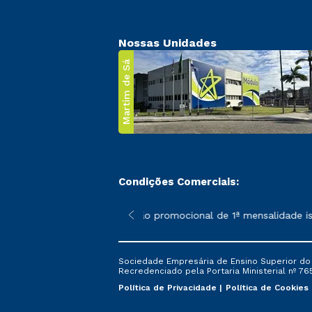
Nossas Unidades
Martim de Sá
Condições Comerciais:
 poderão sofrer alterações nos períodos de rematrícula conforme
*A condição promocional de 1ª mensalidade isenta 
Sociedade Empresária de Ensino Superior do L
Recredenciado pela Portaria Ministerial nº 765
Política de Privacidade
Política de Cookies