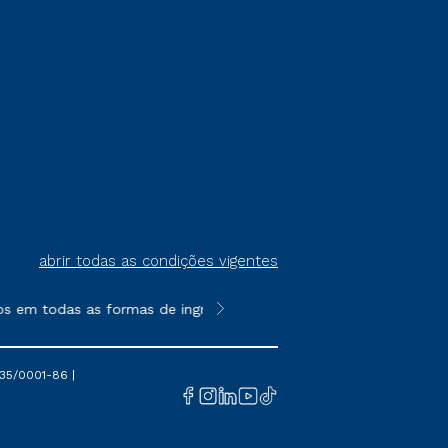
abrir todas as condições vigentes
m todas as formas de ingresso, exceto na prova on-line ou agen
**Semipresencial é um formato do E
35/0001-86 |