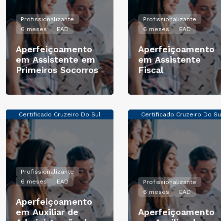
Profissionalizante
Profissionalizante
6 meses
EAD
6 meses
EAD
Aperfeiçoamento
Aperfeiçoamento
em Assistente em
em Assistente
Primeiros Socorros
Fiscal
Certificado Cruzeiro Do Sul
Certificado Cruzeiro Do Su
Profissionalizante
6 meses
EAD
Profissionalizante
6 meses
EAD
Aperfeiçoamento
em Auxiliar de
Aperfeiçoamento