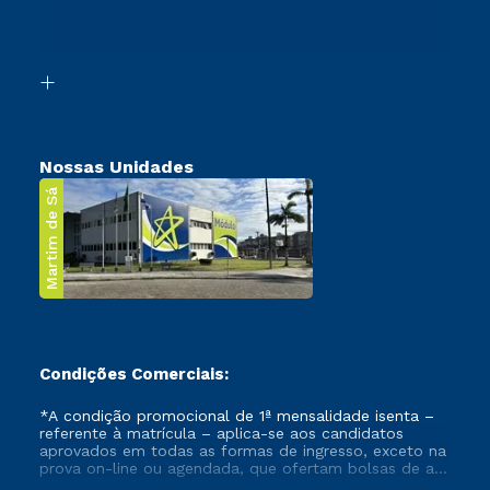
Canais de Atendimento
Retorne ao Curso
Acessibilidade
Segunda Graduação
Biblioteca
Transferência
Nossas Unidades
Martim de Sá
Condições Comerciais:
*A condição promocional de 1ª mensalidade isenta –
referente à matrícula – aplica-se aos candidatos
aprovados em todas as formas de ingresso, exceto na
prova on-line ou agendada, que ofertam bolsas de até
50% de desconto, ambos ingressantes no semestre