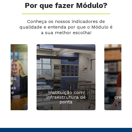
Por que fazer Módulo?
Conheça os nossos indicadores de
qualidade e entenda por que o Módulo é
a sua melhor escolha!
namento
is de
presas
gas de
Instituição com
O Mó
io e
infraestrutura de
credenc
egos
ponta