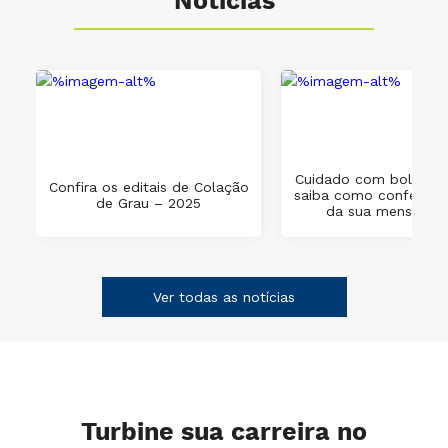
Notícias
Cuidado com boletos 
a
Confira os editais de Colação
saiba como conferir o
de Grau – 2025
da sua mensalida
Ver todas as notícias
Turbine sua carreira no