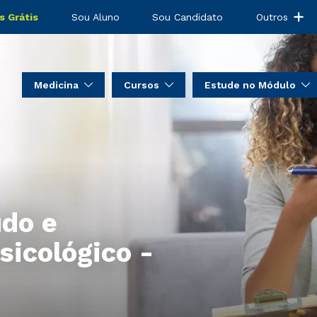
s Grátis
Sou Aluno
Sou Candidato
Outros
Medicina
Cursos
Estude no Módulo
udo e
icológico -