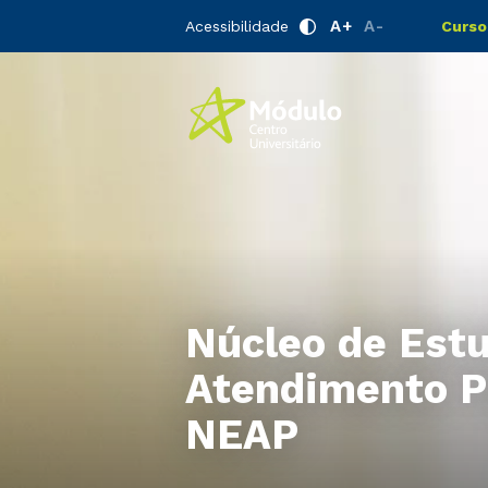
A+
A-
Acessibilidade
Curso
Núcleo de Est
Atendimento Ps
NEAP