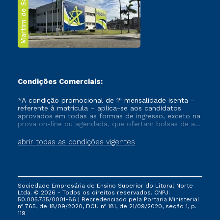
Martim de Sá
Condições Comerciais:
*A condição promocional de 1ª mensalidade isenta –
referente à matrícula – aplica-se aos candidatos
aprovados em todas as formas de ingresso, exceto na
prova on-line ou agendada, que ofertam bolsas de até
50% de desconto, ambos ingressantes no semestre
vigente, que ainda não tenham efetivado e/ou não
abrir todas as condições vigentes
tenham cancelado ou trancado sua matrícula em uma
das Instituições da Cruzeiro do Sul Educacional, no
período de um ano. Tais condições não se aplicam
aos cursos de Medicina, e também para matriculados
via FIES, Prouni e outros programas governamentais, e
Sociedade Empresária de Ensino Superior do Litoral Norte
não se acumula com nenhuma outra campanha
Ltda. © 2026 - Todos os direitos reservados. CNPJ:
ofertada pela Instituição.
50.005.735/0001-86 | Recredenciado pela Portaria Ministerial
nº 765, de 18/09/2020, DOU nº 181, de 21/09/2020, seção 1, p.
119