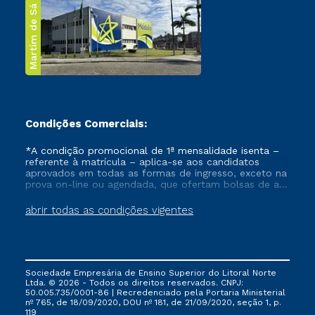
Martim de Sá
Condições Comerciais:
*A condição promocional de 1ª mensalidade isenta –
referente à matrícula – aplica-se aos candidatos
aprovados em todas as formas de ingresso, exceto na
prova on-line ou agendada, que ofertam bolsas de até
50% de desconto, ambos ingressantes no semestre
vigente, que ainda não tenham efetivado e/ou não
abrir todas as condições vigentes
tenham cancelado ou trancado sua matrícula em uma
das Instituições da Cruzeiro do Sul Educacional, no
período de um ano. Tais condições não se aplicam
aos cursos de Medicina, e também para matriculados
via FIES, Prouni e outros programas governamentais, e
Sociedade Empresária de Ensino Superior do Litoral Norte
não se acumula com nenhuma outra campanha
Ltda. © 2026 - Todos os direitos reservados. CNPJ:
ofertada pela Instituição.
50.005.735/0001-86 | Recredenciado pela Portaria Ministerial
nº 765, de 18/09/2020, DOU nº 181, de 21/09/2020, seção 1, p.
119