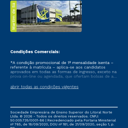
Martim de Sá
Condições Comerciais:
*A condição promocional de 1ª mensalidade isenta –
referente à matrícula – aplica-se aos candidatos
aprovados em todas as formas de ingresso, exceto na
prova on-line ou agendada, que ofertam bolsas de até
50% de desconto, ambos ingressantes no semestre
vigente, que ainda não tenham efetivado e/ou não
abrir todas as condições vigentes
tenham cancelado ou trancado sua matrícula em uma
das Instituições da Cruzeiro do Sul Educacional, no
período de um ano. Tais condições não se aplicam
aos cursos de Medicina, e também para matriculados
via FIES, Prouni e outros programas governamentais, e
Sociedade Empresária de Ensino Superior do Litoral Norte
não se acumula com nenhuma outra campanha
Ltda. © 2026 - Todos os direitos reservados. CNPJ:
ofertada pela Instituição.
50.005.735/0001-86 | Recredenciado pela Portaria Ministerial
nº 765, de 18/09/2020, DOU nº 181, de 21/09/2020, seção 1, p.