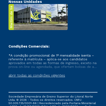
Nossas Unidades
Martim de Sá
Condições Comerciais:
*A condição promocional de 1ª mensalidade isenta –
referente à matrícula – aplica-se aos candidatos
aprovados em todas as formas de ingresso, exceto na
prova on-line ou agendada, que ofertam bolsas de até
50% de desconto, ambos ingressantes no semestre
vigente, que ainda não tenham efetivado e/ou não
abrir todas as condições vigentes
tenham cancelado ou trancado sua matrícula em uma
das Instituições da Cruzeiro do Sul Educacional, no
período de um ano. Tais condições não se aplicam
aos cursos de Medicina, e também para matriculados
via FIES, Prouni e outros programas governamentais, e
Sociedade Empresária de Ensino Superior do Litoral Norte
não se acumula com nenhuma outra campanha
Ltda. © 2026 - Todos os direitos reservados. CNPJ:
ofertada pela Instituição.
50.005.735/0001-86 | Recredenciado pela Portaria Ministerial