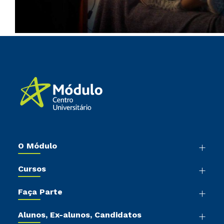
O Módulo
Nossa História
Cursos
Sala de Imprensa
Graduação
Trabalhe Conosco
Faça Parte
Pós-Graduação
Sou Colaborador
Vestibular Mérito
Cursos de Medicina
Tour Presencial
Alunos, Ex-alunos, Candidatos
Vestibular Múltipla Escolha
Cursos Livres