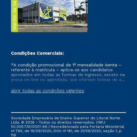
Martim de Sá
Condições Comerciais:
*A condição promocional de 1ª mensalidade isenta –
referente à matrícula – aplica-se aos candidatos
aprovados em todas as formas de ingresso, exceto na
prova on-line ou agendada, que ofertam bolsas de até
50% de desconto, ambos ingressantes no semestre
vigente, que ainda não tenham efetivado e/ou não
abrir todas as condições vigentes
tenham cancelado ou trancado sua matrícula em uma
das Instituições da Cruzeiro do Sul Educacional, no
período de um ano. Tais condições não se aplicam
aos cursos de Medicina, e também para matriculados
via FIES, Prouni e outros programas governamentais, e
Sociedade Empresária de Ensino Superior do Litoral Norte
não se acumula com nenhuma outra campanha
Ltda. © 2026 - Todos os direitos reservados. CNPJ:
ofertada pela Instituição.
50.005.735/0001-86 | Recredenciado pela Portaria Ministerial
nº 765, de 18/09/2020, DOU nº 181, de 21/09/2020, seção 1, p.
119