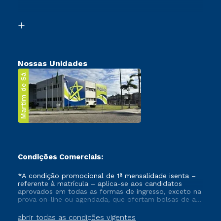
Acessibilidade
Segunda Graduação
Biblioteca
Transferência
Nossas Unidades
Martim de Sá
Condições Comerciais:
*A condição promocional de 1ª mensalidade isenta –
referente à matrícula – aplica-se aos candidatos
aprovados em todas as formas de ingresso, exceto na
prova on-line ou agendada, que ofertam bolsas de até
50% de desconto, ambos ingressantes no semestre
vigente, que ainda não tenham efetivado e/ou não
abrir todas as condições vigentes