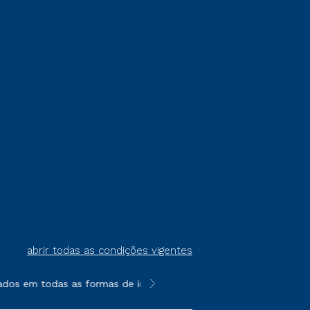
abrir todas as condições vigentes
ados em todas as formas de ingresso, exceto na prova on-line ou
**Semipresencial é um formato do E