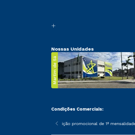
Nossas Unidades
Martim de Sá
Condições Comerciais:
 poderão sofrer alterações nos períodos de rematrícula conforme
*A condição promocional de 1ª mensalidade i