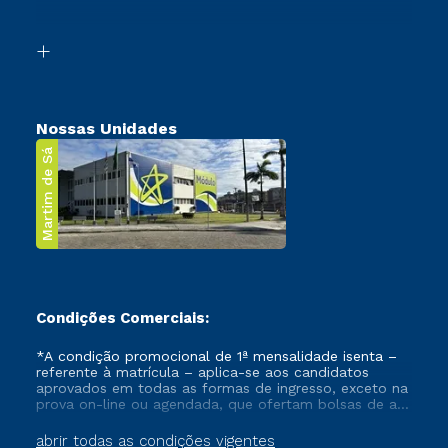
Acessibilidade
Segunda Graduação
Biblioteca
Transferência
Nossas Unidades
Martim de Sá
Condições Comerciais:
*A condição promocional de 1ª mensalidade isenta –
referente à matrícula – aplica-se aos candidatos
aprovados em todas as formas de ingresso, exceto na
prova on-line ou agendada, que ofertam bolsas de até
50% de desconto, ambos ingressantes no semestre
vigente, que ainda não tenham efetivado e/ou não
abrir todas as condições vigentes