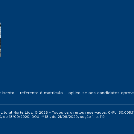
 exposto no contrato de prestação de serviços.
senta – referente à matrícula – aplica-se aos candidatos aprov
itoral Norte Ltda. © 2026 - Todos os direitos reservados. CNPJ: 50.005.7
, de 18/09/2020, DOU nº 181, de 21/09/2020, seção 1, p. 119