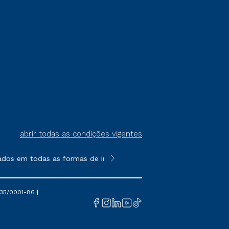
abrir todas as condições vigentes
ados em todas as formas de ingresso, exceto na prova on-line o
**Semipresencial é um formato do E
35/0001-86 |