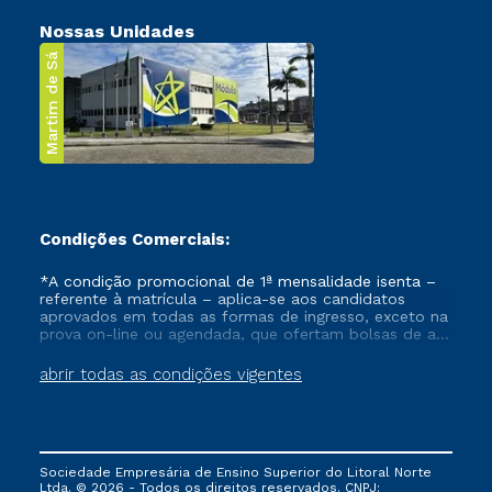
Nossas Unidades
Martim de Sá
Condições Comerciais:
*A condição promocional de 1ª mensalidade isenta –
referente à matrícula – aplica-se aos candidatos
aprovados em todas as formas de ingresso, exceto na
prova on-line ou agendada, que ofertam bolsas de até
50% de desconto, ambos ingressantes no semestre
vigente, que ainda não tenham efetivado e/ou não
abrir todas as condições vigentes
tenham cancelado ou trancado sua matrícula em uma
das Instituições da Cruzeiro do Sul Educacional, no
período de um ano. Tais condições não se aplicam
aos cursos de Medicina, e também para matriculados
via FIES, Prouni e outros programas governamentais, e
Sociedade Empresária de Ensino Superior do Litoral Norte
não se acumula com nenhuma outra campanha
Ltda. © 2026 - Todos os direitos reservados. CNPJ: