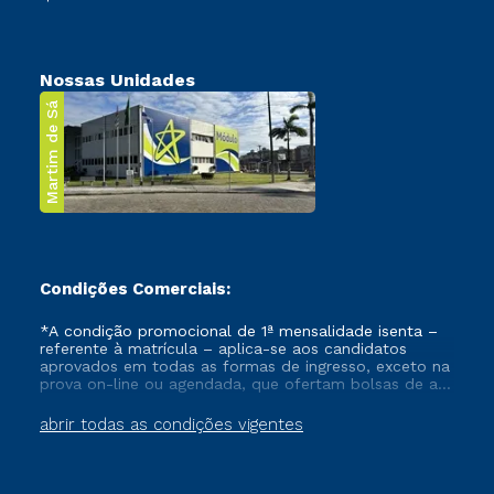
Nossas Unidades
Martim de Sá
Condições Comerciais:
*A condição promocional de 1ª mensalidade isenta –
referente à matrícula – aplica-se aos candidatos
aprovados em todas as formas de ingresso, exceto na
prova on-line ou agendada, que ofertam bolsas de até
50% de desconto, ambos ingressantes no semestre
vigente, que ainda não tenham efetivado e/ou não
abrir todas as condições vigentes
tenham cancelado ou trancado sua matrícula em uma
das Instituições da Cruzeiro do Sul Educacional, no
período de um ano. Tais condições não se aplicam
aos cursos de Medicina, e também para matriculados