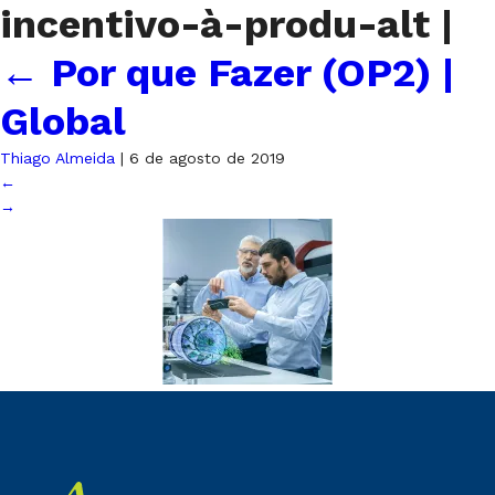
incentivo-à-produ-alt
|
←
Por que Fazer (OP2) |
Global
Thiago Almeida
|
6 de agosto de 2019
←
→