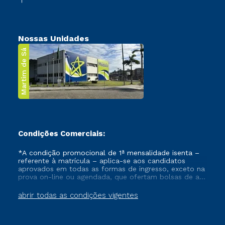
Nossas Unidades
Martim de Sá
Condições Comerciais:
*A condição promocional de 1ª mensalidade isenta –
referente à matrícula – aplica-se aos candidatos
aprovados em todas as formas de ingresso, exceto na
prova on-line ou agendada, que ofertam bolsas de até
50% de desconto, ambos ingressantes no semestre
vigente, que ainda não tenham efetivado e/ou não
abrir todas as condições vigentes
tenham cancelado ou trancado sua matrícula em uma
das Instituições da Cruzeiro do Sul Educacional, no
período de um ano. Tais condições não se aplicam