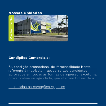
Nossas Unidades
Martim de Sá
Condições Comerciais:
*A condição promocional de 1ª mensalidade isenta –
referente à matrícula – aplica-se aos candidatos
aprovados em todas as formas de ingresso, exceto na
prova on-line ou agendada, que ofertam bolsas de até
50% de desconto, ambos ingressantes no semestre
vigente, que ainda não tenham efetivado e/ou não
abrir todas as condições vigentes
tenham cancelado ou trancado sua matrícula em uma
das Instituições da Cruzeiro do Sul Educacional, no
período de um ano. Tais condições não se aplicam
aos cursos de Medicina, e também para matriculados
via FIES, Prouni e outros programas governamentais, e