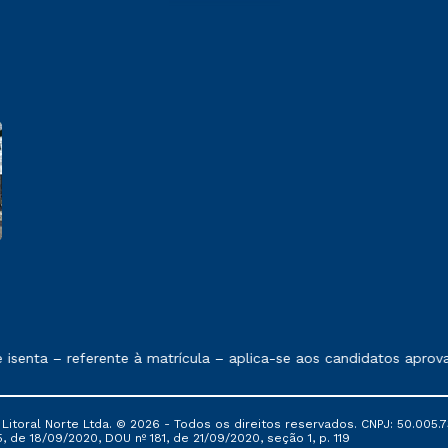
 exposto no contrato de prestação de serviços.
senta – referente à matrícula – aplica-se aos candidatos aprov
itoral Norte Ltda. © 2026 - Todos os direitos reservados. CNPJ: 50.005.7
, de 18/09/2020, DOU nº 181, de 21/09/2020, seção 1, p. 119