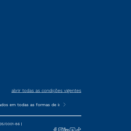
abrir todas as condições vigentes
ados em todas as formas de ingresso, exceto na prova on-line ou
**Semipresencial é um formato do E
35/0001-86 |