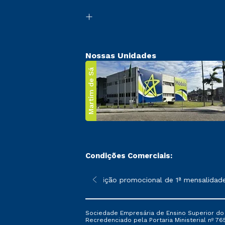
Nossas Unidades
Martim de Sá
Condições Comerciais:
 poderão sofrer alterações nos períodos de rematrícula conforme
*A condição promocional de 1ª mensalidade i
Sociedade Empresária de Ensino Superior do L
Recredenciado pela Portaria Ministerial nº 765