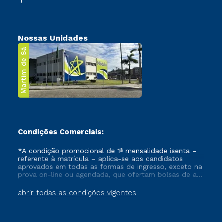
Nossas Unidades
Martim de Sá
Condições Comerciais:
*A condição promocional de 1ª mensalidade isenta –
referente à matrícula – aplica-se aos candidatos
aprovados em todas as formas de ingresso, exceto na
prova on-line ou agendada, que ofertam bolsas de até
50% de desconto, ambos ingressantes no semestre
vigente, que ainda não tenham efetivado e/ou não
abrir todas as condições vigentes
tenham cancelado ou trancado sua matrícula em uma
das Instituições da Cruzeiro do Sul Educacional, no
período de um ano. Tais condições não se aplicam