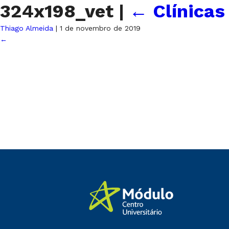
324x198_vet
|
←
Clínicas
Thiago Almeida
|
1 de novembro de 2019
←