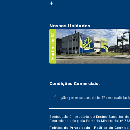
Nossas Unidades
Martim de Sá
Condições Comerciais:
 poderão sofrer alterações nos períodos de rematrícula conforme
*A condição promocional de 1ª mensalidade i
Sociedade Empresária de Ensino Superior do L
Recredenciado pela Portaria Ministerial nº 765
Política de Privacidade
Política de Cookies