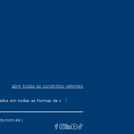
abrir todas as condições vigentes
ados em todas as formas de ingresso, exceto na prova on-line o
**Semipresencial é um formato do E
35/0001-86 |