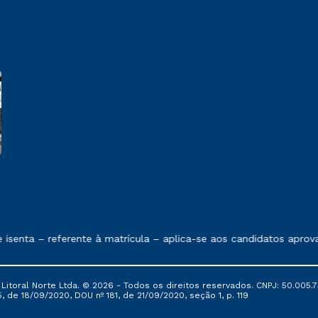
 exposto no contrato de prestação de serviços.
senta – referente à matrícula – aplica-se aos candidatos aprov
itoral Norte Ltda. © 2026 - Todos os direitos reservados. CNPJ: 50.005.7
, de 18/09/2020, DOU nº 181, de 21/09/2020, seção 1, p. 119