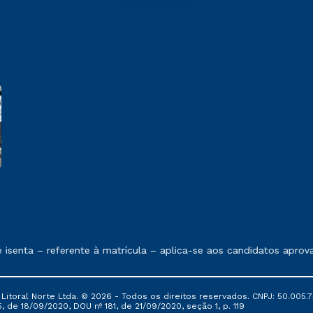
 exposto no contrato de prestação de serviços.
senta – referente à matrícula – aplica-se aos candidatos aprov
itoral Norte Ltda. © 2026 - Todos os direitos reservados. CNPJ: 50.005.7
, de 18/09/2020, DOU nº 181, de 21/09/2020, seção 1, p. 119