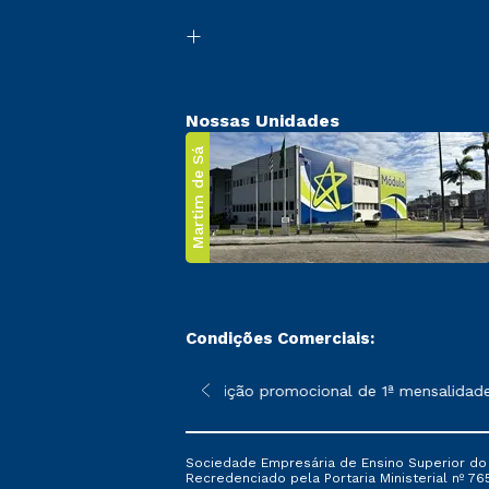
Nossas Unidades
Martim de Sá
Condições Comerciais:
 poderão sofrer alterações nos períodos de rematrícula conforme
*A condição promocional de 1ª mensalidade i
Sociedade Empresária de Ensino Superior do L
Recredenciado pela Portaria Ministerial nº 765