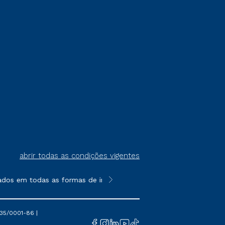
abrir todas as condições vigentes
ados em todas as formas de ingresso, exceto na prova on-line ou
**Semipresencial é um formato do E
35/0001-86 |