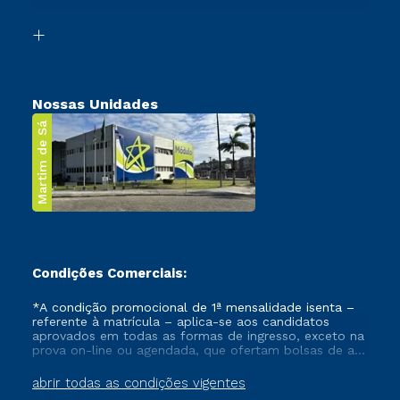
Segunda Graduação
Biblioteca
Transferência
Nossas Unidades
Martim de Sá
Condições Comerciais:
*A condição promocional de 1ª mensalidade isenta –
referente à matrícula – aplica-se aos candidatos
aprovados em todas as formas de ingresso, exceto na
prova on-line ou agendada, que ofertam bolsas de até
50% de desconto, ambos ingressantes no semestre
vigente, que ainda não tenham efetivado e/ou não
abrir todas as condições vigentes
tenham cancelado ou trancado sua matrícula em uma