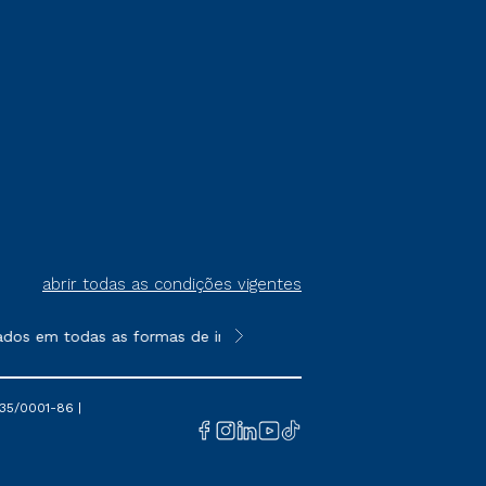
abrir todas as condições vigentes
ados em todas as formas de ingresso, exceto na prova on-line o
**Semipresencial é um formato do E
35/0001-86 |