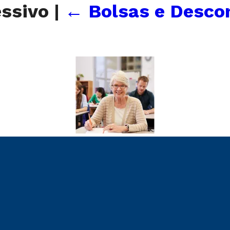
essivo
|
←
Bolsas e Descon