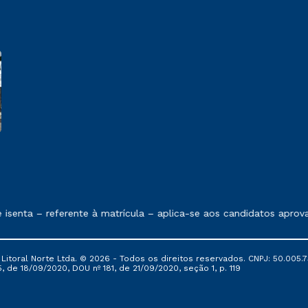
 exposto no contrato de prestação de serviços.
senta – referente à matrícula – aplica-se aos candidatos aprov
itoral Norte Ltda. © 2026 - Todos os direitos reservados. CNPJ: 50.005.7
, de 18/09/2020, DOU nº 181, de 21/09/2020, seção 1, p. 119