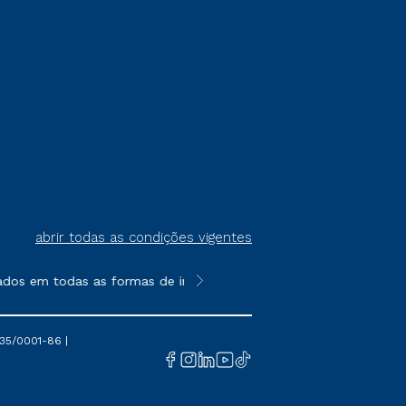
abrir todas as condições vigentes
ados em todas as formas de ingresso, exceto na prova on-line o
**Semipresencial é um formato do E
35/0001-86 |