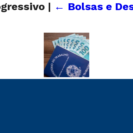
ogressivo
|
←
Bolsas e Des