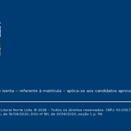
 exposto no contrato de prestação de serviços.
senta – referente à matrícula – aplica-se aos candidatos aprov
itoral Norte Ltda. © 2026 - Todos os direitos reservados. CNPJ: 50.005.7
, de 18/09/2020, DOU nº 181, de 21/09/2020, seção 1, p. 119