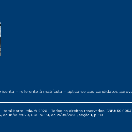
 exposto no contrato de prestação de serviços.
senta – referente à matrícula – aplica-se aos candidatos aprov
itoral Norte Ltda. © 2026 - Todos os direitos reservados. CNPJ: 50.005.7
, de 18/09/2020, DOU nº 181, de 21/09/2020, seção 1, p. 119