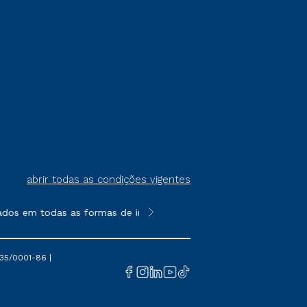
abrir todas as condições vigentes
ados em todas as formas de ingresso, exceto na prova on-line o
**Semipresencial é um formato do E
35/0001-86 |