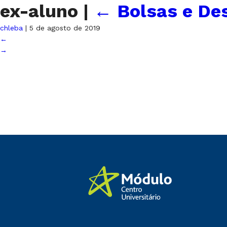
ex-aluno
|
←
Bolsas e De
chleba
|
5 de agosto de 2019
←
→