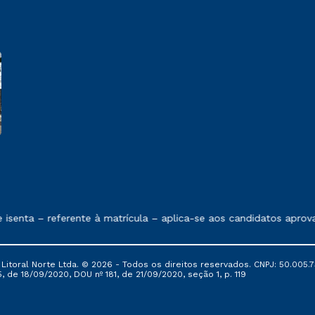
 exposto no contrato de prestação de serviços.
senta – referente à matrícula – aplica-se aos candidatos aprov
itoral Norte Ltda. © 2026 - Todos os direitos reservados. CNPJ: 50.005.7
, de 18/09/2020, DOU nº 181, de 21/09/2020, seção 1, p. 119