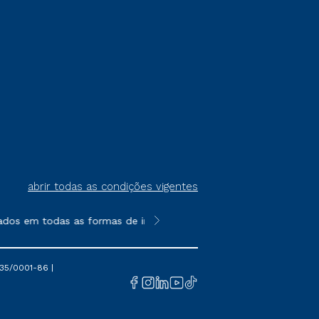
abrir todas as condições vigentes
ados em todas as formas de ingresso, exceto na prova on-line o
**Semipresencial é um formato do E
35/0001-86 |