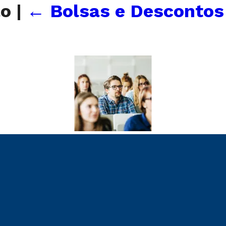
ão
|
←
Bolsas e Descontos 