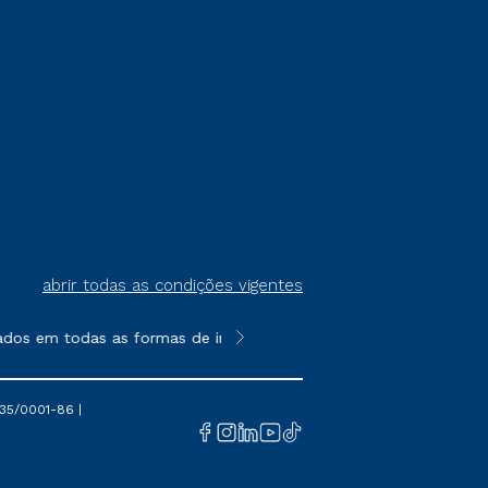
abrir todas as condições vigentes
ados em todas as formas de ingresso, exceto na prova on-line o
**Semipresencial é um formato do E
35/0001-86 |