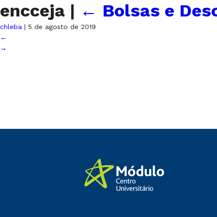
encceja
|
←
Bolsas e Desc
chleba
|
5 de agosto de 2019
←
→