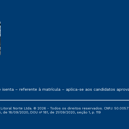
 exposto no contrato de prestação de serviços.
senta – referente à matrícula – aplica-se aos candidatos aprov
itoral Norte Ltda. © 2026 - Todos os direitos reservados. CNPJ: 50.005.7
, de 18/09/2020, DOU nº 181, de 21/09/2020, seção 1, p. 119