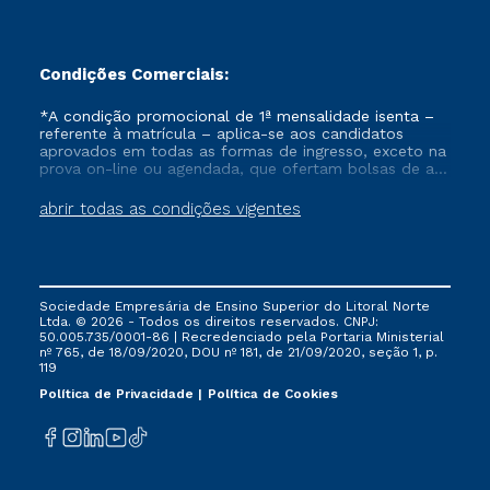
Condições Comerciais:
*A condição promocional de 1ª mensalidade isenta –
referente à matrícula – aplica-se aos candidatos
aprovados em todas as formas de ingresso, exceto na
prova on-line ou agendada, que ofertam bolsas de até
50% de desconto, ambos ingressantes no semestre
vigente, que ainda não tenham efetivado e/ou não
abrir todas as condições vigentes
tenham cancelado ou trancado sua matrícula em uma
das Instituições da Cruzeiro do Sul Educacional, no
período de um ano. Tais condições não se aplicam
aos cursos de Medicina, e também para matriculados
via FIES, Prouni e outros programas governamentais, e
Sociedade Empresária de Ensino Superior do Litoral Norte
não se acumula com nenhuma outra campanha
Ltda. © 2026 - Todos os direitos reservados. CNPJ:
ofertada pela Instituição.
50.005.735/0001-86 | Recredenciado pela Portaria Ministerial
nº 765, de 18/09/2020, DOU nº 181, de 21/09/2020, seção 1, p.
119
Política de Privacidade
Política de Cookies