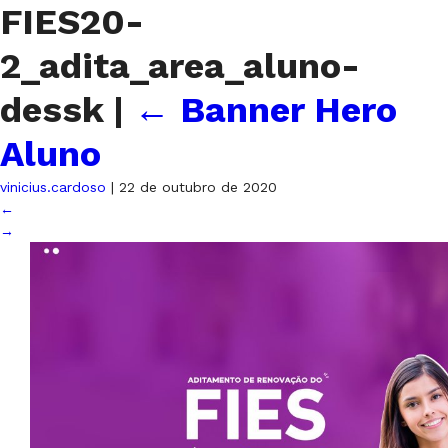
FIES20-
2_adita_area_aluno-
dessk
|
←
Banner Hero
Aluno
vinicius.cardoso
|
22 de outubro de 2020
←
→