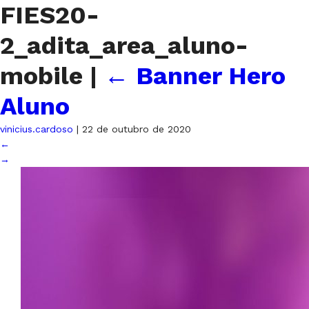
FIES20-
2_adita_area_aluno-
mobile
|
←
Banner Hero
Aluno
vinicius.cardoso
|
22 de outubro de 2020
←
→