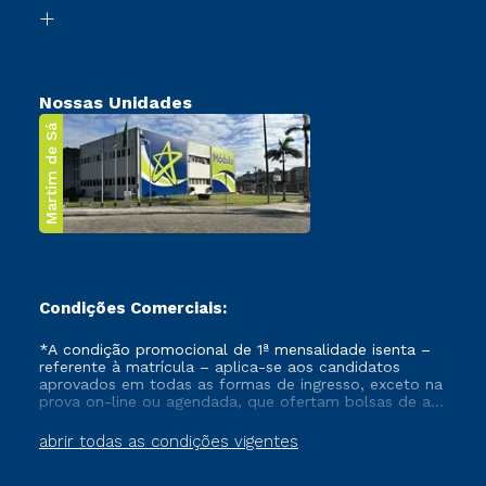
Biblioteca
Transferência
Nossas Unidades
Martim de Sá
Condições Comerciais:
*A condição promocional de 1ª mensalidade isenta –
referente à matrícula – aplica-se aos candidatos
aprovados em todas as formas de ingresso, exceto na
prova on-line ou agendada, que ofertam bolsas de até
50% de desconto, ambos ingressantes no semestre
vigente, que ainda não tenham efetivado e/ou não
abrir todas as condições vigentes
tenham cancelado ou trancado sua matrícula em uma
das Instituições da Cruzeiro do Sul Educacional, no