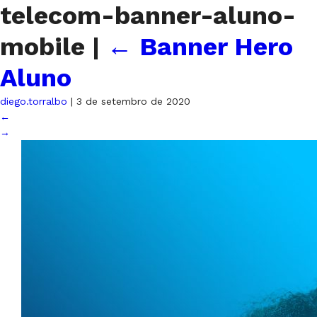
telecom-banner-aluno-
mobile
|
←
Banner Hero
Aluno
diego.torralbo
|
3 de setembro de 2020
←
→