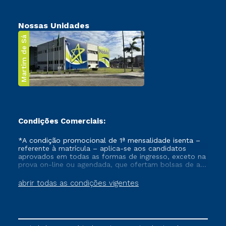
Nossas Unidades
Martim de Sá
Condições Comerciais:
*A condição promocional de 1ª mensalidade isenta –
referente à matrícula – aplica-se aos candidatos
aprovados em todas as formas de ingresso, exceto na
prova on-line ou agendada, que ofertam bolsas de até
50% de desconto, ambos ingressantes no semestre
vigente, que ainda não tenham efetivado e/ou não
abrir todas as condições vigentes
tenham cancelado ou trancado sua matrícula em uma
das Instituições da Cruzeiro do Sul Educacional, no
período de um ano. Tais condições não se aplicam
aos cursos de Medicina, e também para matriculados
via FIES, Prouni e outros programas governamentais, e