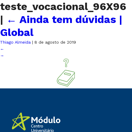
teste_vocacional_96X96
|
←
Ainda tem dúvidas |
Global
Thiago Almeida
|
8 de agosto de 2019
←
→