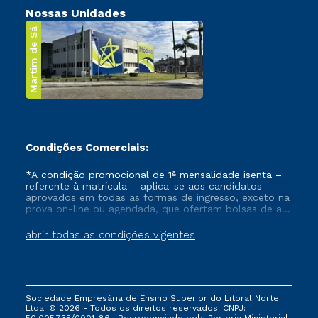
Nossas Unidades
Martim de Sá
Condições Comerciais:
*A condição promocional de 1ª mensalidade isenta –
referente à matrícula – aplica-se aos candidatos
aprovados em todas as formas de ingresso, exceto na
prova on-line ou agendada, que ofertam bolsas de até
50% de desconto, ambos ingressantes no semestre
vigente, que ainda não tenham efetivado e/ou não
abrir todas as condições vigentes
tenham cancelado ou trancado sua matrícula em uma
das Instituições da Cruzeiro do Sul Educacional, no
período de um ano. Tais condições não se aplicam
aos cursos de Medicina, e também para matriculados
via FIES, Prouni e outros programas governamentais, e
Sociedade Empresária de Ensino Superior do Litoral Norte
não se acumula com nenhuma outra campanha
Ltda. © 2026 - Todos os direitos reservados. CNPJ:
ofertada pela Instituição.