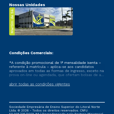
Nossas Unidades
Martim de Sá
Condições Comerciais:
*A condição promocional de 1ª mensalidade isenta –
referente à matrícula – aplica-se aos candidatos
aprovados em todas as formas de ingresso, exceto na
prova on-line ou agendada, que ofertam bolsas de até
50% de desconto, ambos ingressantes no semestre
vigente, que ainda não tenham efetivado e/ou não
abrir todas as condições vigentes
tenham cancelado ou trancado sua matrícula em uma
das Instituições da Cruzeiro do Sul Educacional, no
período de um ano. Tais condições não se aplicam
aos cursos de Medicina, e também para matriculados
via FIES, Prouni e outros programas governamentais, e
Sociedade Empresária de Ensino Superior do Litoral Norte
não se acumula com nenhuma outra campanha
Ltda. © 2026 - Todos os direitos reservados. CNPJ:
ofertada pela Instituição.