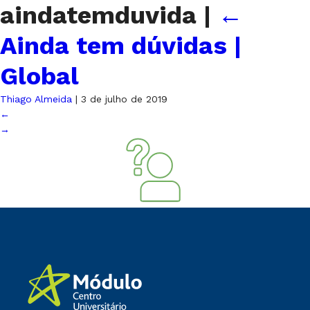
aindatemduvida
|
←
Ainda tem dúvidas |
Global
Thiago Almeida
|
3 de julho de 2019
←
→