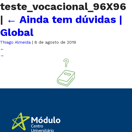
teste_vocacional_96X96
|
←
Ainda tem dúvidas |
Global
Thiago Almeida
|
8 de agosto de 2019
←
→