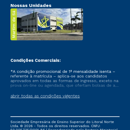
Nossas Unidades
Martim de Sá
Condições Comerciais:
*A condição promocional de 1ª mensalidade isenta –
referente à matrícula – aplica-se aos candidatos
aprovados em todas as formas de ingresso, exceto na
prova on-line ou agendada, que ofertam bolsas de até
50% de desconto, ambos ingressantes no semestre
vigente, que ainda não tenham efetivado e/ou não
abrir todas as condições vigentes
tenham cancelado ou trancado sua matrícula em uma
das Instituições da Cruzeiro do Sul Educacional, no
período de um ano. Tais condições não se aplicam
aos cursos de Medicina, e também para matriculados
via FIES, Prouni e outros programas governamentais, e
Sociedade Empresária de Ensino Superior do Litoral Norte
não se acumula com nenhuma outra campanha
Ltda. © 2026 - Todos os direitos reservados. CNPJ:
ofertada pela Instituição.