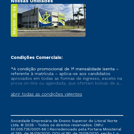
Nossas Unidades
Martim de Sá
Condições Comerciais:
*A condição promocional de 1ª mensalidade isenta –
referente à matrícula – aplica-se aos candidatos
aprovados em todas as formas de ingresso, exceto na
prova on-line ou agendada, que ofertam bolsas de até
50% de desconto, ambos ingressantes no semestre
vigente, que ainda não tenham efetivado e/ou não
abrir todas as condições vigentes
tenham cancelado ou trancado sua matrícula em uma
das Instituições da Cruzeiro do Sul Educacional, no
período de um ano. Tais condições não se aplicam
aos cursos de Medicina, e também para matriculados
via FIES, Prouni e outros programas governamentais, e
Sociedade Empresária de Ensino Superior do Litoral Norte
não se acumula com nenhuma outra campanha
Ltda. © 2026 - Todos os direitos reservados. CNPJ:
ofertada pela Instituição.
50.005.735/0001-86 | Recredenciado pela Portaria Ministerial
nº 765, de 18/09/2020, DOU nº 181, de 21/09/2020, seção 1, p.