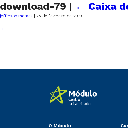
download-79
|
←
Caixa d
jefferson.moraes
|
25 de fevereiro de 2019
←
→
O Módulo
Cu