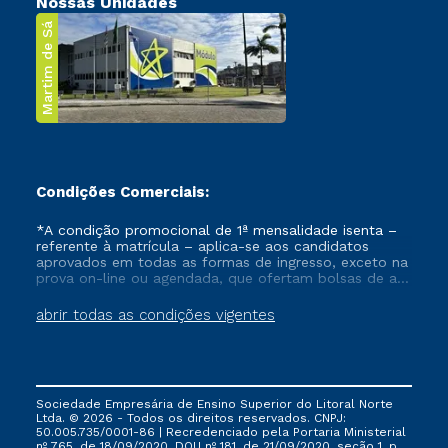
Nossas Unidades
Martim de Sá
Condições Comerciais:
*A condição promocional de 1ª mensalidade isenta –
referente à matrícula – aplica-se aos candidatos
aprovados em todas as formas de ingresso, exceto na
prova on-line ou agendada, que ofertam bolsas de até
50% de desconto, ambos ingressantes no semestre
vigente, que ainda não tenham efetivado e/ou não
abrir todas as condições vigentes
tenham cancelado ou trancado sua matrícula em uma
das Instituições da Cruzeiro do Sul Educacional, no
período de um ano. Tais condições não se aplicam
aos cursos de Medicina, e também para matriculados
via FIES, Prouni e outros programas governamentais, e
Sociedade Empresária de Ensino Superior do Litoral Norte
não se acumula com nenhuma outra campanha
Ltda. © 2026 - Todos os direitos reservados. CNPJ:
ofertada pela Instituição.
50.005.735/0001-86 | Recredenciado pela Portaria Ministerial
nº 765, de 18/09/2020, DOU nº 181, de 21/09/2020, seção 1, p.