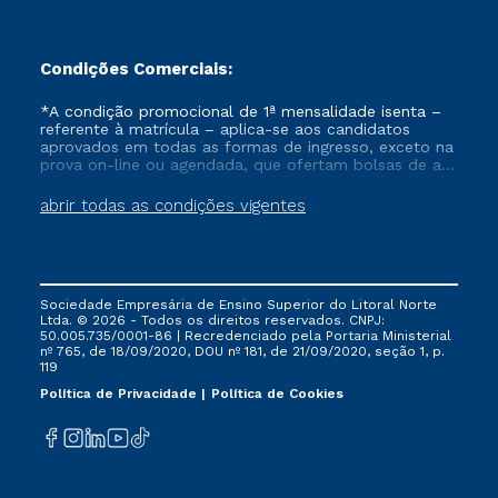
Condições Comerciais:
*A condição promocional de 1ª mensalidade isenta –
referente à matrícula – aplica-se aos candidatos
aprovados em todas as formas de ingresso, exceto na
prova on-line ou agendada, que ofertam bolsas de até
50% de desconto, ambos ingressantes no semestre
vigente, que ainda não tenham efetivado e/ou não
abrir todas as condições vigentes
tenham cancelado ou trancado sua matrícula em uma
das Instituições da Cruzeiro do Sul Educacional, no
período de um ano. Tais condições não se aplicam
aos cursos de Medicina, e também para matriculados
via FIES, Prouni e outros programas governamentais, e
Sociedade Empresária de Ensino Superior do Litoral Norte
não se acumula com nenhuma outra campanha
Ltda. © 2026 - Todos os direitos reservados. CNPJ:
ofertada pela Instituição.
50.005.735/0001-86 | Recredenciado pela Portaria Ministerial
nº 765, de 18/09/2020, DOU nº 181, de 21/09/2020, seção 1, p.
119
Política de Privacidade
Política de Cookies