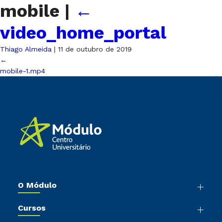
mobile
|
←
video_home_portal
Thiago Almeida
|
11 de outubro de 2019
←
mobile-1.mp4
O Módulo
Nossa História
Cursos
Sala de Imprensa
Graduação