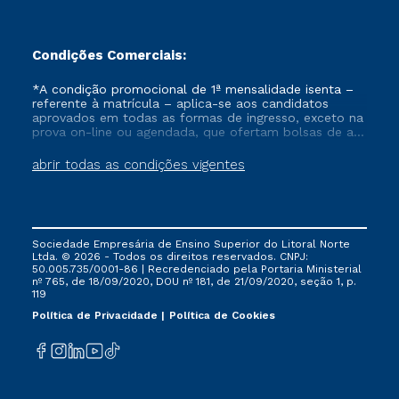
Condições Comerciais:
*A condição promocional de 1ª mensalidade isenta –
referente à matrícula – aplica-se aos candidatos
aprovados em todas as formas de ingresso, exceto na
prova on-line ou agendada, que ofertam bolsas de até
50% de desconto, ambos ingressantes no semestre
vigente, que ainda não tenham efetivado e/ou não
abrir todas as condições vigentes
tenham cancelado ou trancado sua matrícula em uma
das Instituições da Cruzeiro do Sul Educacional, no
período de um ano. Tais condições não se aplicam
aos cursos de Medicina, e também para matriculados
via FIES, Prouni e outros programas governamentais, e
Sociedade Empresária de Ensino Superior do Litoral Norte
não se acumula com nenhuma outra campanha
Ltda. © 2026 - Todos os direitos reservados. CNPJ:
ofertada pela Instituição.
50.005.735/0001-86 | Recredenciado pela Portaria Ministerial
nº 765, de 18/09/2020, DOU nº 181, de 21/09/2020, seção 1, p.
119
Política de Privacidade
Política de Cookies