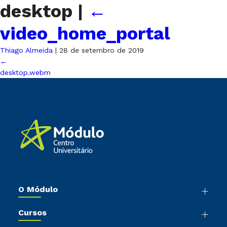
desktop
|
←
video_home_portal
Thiago Almeida
|
28 de setembro de 2019
←
desktop.webm
O Módulo
Nossa História
Cursos
Sala de Imprensa
Graduação