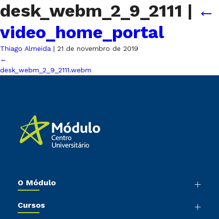
desk_webm_2_9_2111
|
←
video_home_portal
Thiago Almeida
|
21 de novembro de 2019
←
desk_webm_2_9_2111.webm
O Módulo
Nossa História
Cursos
Sala de Imprensa
Graduação