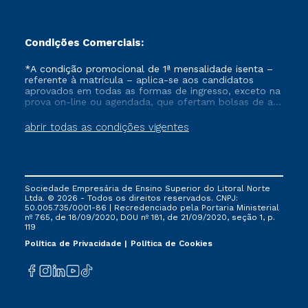
Condições Comerciais:
*A condição promocional de 1ª mensalidade isenta –
referente à matrícula – aplica-se aos candidatos
aprovados em todas as formas de ingresso, exceto na
prova on-line ou agendada, que ofertam bolsas de até
50% de desconto, ambos ingressantes no semestre
vigente, que ainda não tenham efetivado e/ou não
abrir todas as condições vigentes
tenham cancelado ou trancado sua matrícula em uma
das Instituições da Cruzeiro do Sul Educacional, no
período de um ano. Tais condições não se aplicam
aos cursos de Medicina, e também para matriculados
via FIES, Prouni e outros programas governamentais, e
Sociedade Empresária de Ensino Superior do Litoral Norte
não se acumula com nenhuma outra campanha
Ltda. © 2026 - Todos os direitos reservados. CNPJ:
ofertada pela Instituição.
50.005.735/0001-86 | Recredenciado pela Portaria Ministerial
nº 765, de 18/09/2020, DOU nº 181, de 21/09/2020, seção 1, p.
119
Política de Privacidade
Política de Cookies