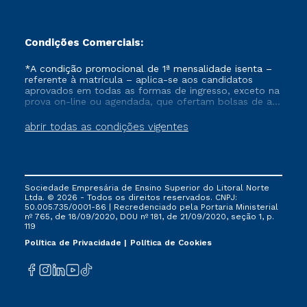
Condições Comerciais:
*A condição promocional de 1ª mensalidade isenta –
referente à matrícula – aplica-se aos candidatos
aprovados em todas as formas de ingresso, exceto na
prova on-line ou agendada, que ofertam bolsas de até
50% de desconto, ambos ingressantes no semestre
vigente, que ainda não tenham efetivado e/ou não
abrir todas as condições vigentes
tenham cancelado ou trancado sua matrícula em uma
das Instituições da Cruzeiro do Sul Educacional, no
período de um ano. Tais condições não se aplicam
aos cursos de Medicina, e também para matriculados
via FIES, Prouni e outros programas governamentais, e
Sociedade Empresária de Ensino Superior do Litoral Norte
não se acumula com nenhuma outra campanha
Ltda. © 2026 - Todos os direitos reservados. CNPJ:
ofertada pela Instituição.
50.005.735/0001-86 | Recredenciado pela Portaria Ministerial
nº 765, de 18/09/2020, DOU nº 181, de 21/09/2020, seção 1, p.
119
Política de Privacidade
Política de Cookies