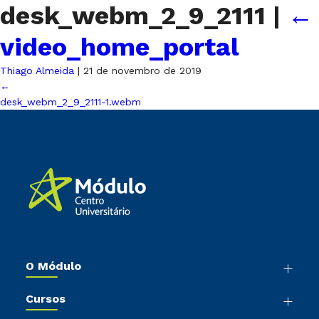
desk_webm_2_9_2111
|
←
video_home_portal
Thiago Almeida
|
21 de novembro de 2019
←
desk_webm_2_9_2111-1.webm
O Módulo
Nossa História
Cursos
Sala de Imprensa
Graduação