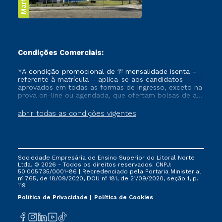
Condições Comerciais:
*A condição promocional de 1ª mensalidade isenta –
referente à matrícula – aplica-se aos candidatos
aprovados em todas as formas de ingresso, exceto na
prova on-line ou agendada, que ofertam bolsas de até
50% de desconto, ambos ingressantes no semestre
vigente, que ainda não tenham efetivado e/ou não
abrir todas as condições vigentes
tenham cancelado ou trancado sua matrícula em uma
das Instituições da Cruzeiro do Sul Educacional, no
período de um ano. Tais condições não se aplicam
aos cursos de Medicina, e também para matriculados
via FIES, Prouni e outros programas governamentais, e
Sociedade Empresária de Ensino Superior do Litoral Norte
não se acumula com nenhuma outra campanha
Ltda. © 2026 - Todos os direitos reservados. CNPJ:
ofertada pela Instituição.
50.005.735/0001-86 | Recredenciado pela Portaria Ministerial
nº 765, de 18/09/2020, DOU nº 181, de 21/09/2020, seção 1, p.
119
Política de Privacidade
Política de Cookies