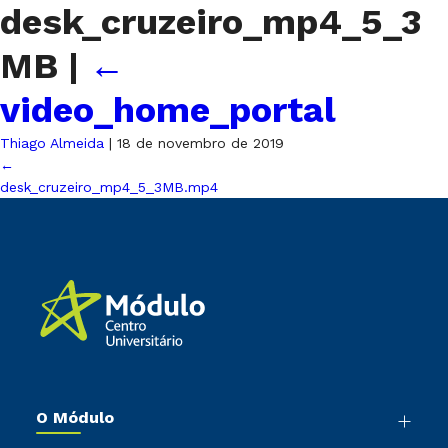
desk_cruzeiro_mp4_5_3
MB
|
←
video_home_portal
Thiago Almeida
|
18 de novembro de 2019
←
desk_cruzeiro_mp4_5_3MB.mp4
O Módulo
Nossa História