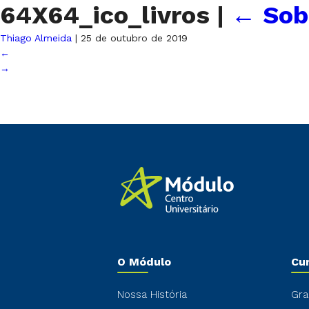
64X64_ico_livros
|
←
Sob
Thiago Almeida
|
25 de outubro de 2019
←
→
O Módulo
Cu
Nossa História
Gra